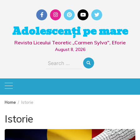
Skip
to
content
Adolescenți pe mare
Revista Liceului Teoretic „Carmen Sylva", Eforie
August 8, 2026
Search
for:
Home
Istorie
Istorie