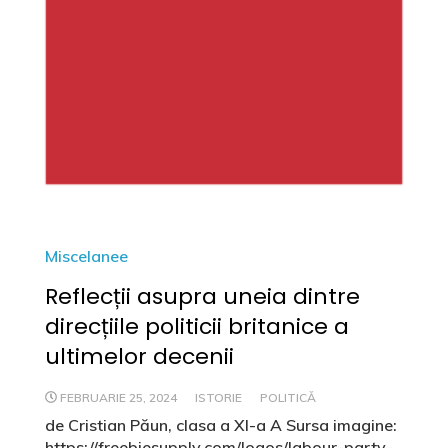
Miscelanee
Reflecții asupra uneia dintre
direcțiile politicii britanice a
ultimelor decenii
FEBRUARIE 25, 2024
ISTORIE
POLITICĂ
de Cristian Păun, clasa a XI-a A Sursa imagine:
https://freebiesupply.com/logos/labour-party-