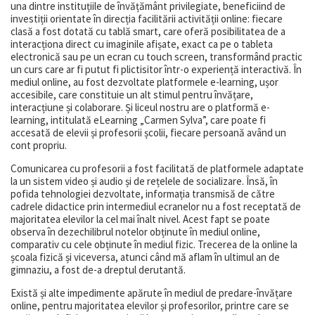
una dintre instituțiile de învățământ privilegiate, beneficiind de
investiții orientate în direcția facilitării activității online: fiecare
clasă a fost dotată cu tablă smart, care oferă posibilitatea de a
interacționa direct cu imaginile afișate, exact ca pe o tableta
electronică sau pe un ecran cu touch screen, transformând practic
un curs care ar fi putut fi plictisitor într-o experiență interactivă. În
mediul online, au fost dezvoltate platformele e-learning, ușor
accesibile, care constituie un alt stimul pentru învățare,
interacțiune și colaborare. Și liceul nostru are o platformă e-
learning, intitulată eLearning „Carmen Sylva”, care poate fi
accesată de elevii și profesorii școlii, fiecare persoană având un
cont propriu.
Comunicarea cu profesorii a fost facilitată de platformele adaptate
la un sistem video și audio și de rețelele de socializare. Însă, în
pofida tehnologiei dezvoltate, informația transmisă de către
cadrele didactice prin intermediul ecranelor nu a fost receptată de
majoritatea elevilor la cel mai înalt nivel. Acest fapt se poate
observa în dezechilibrul notelor obținute în mediul online,
comparativ cu cele obținute în mediul fizic. Trecerea de la online la
școala fizică și viceversa, atunci când mă aflam în ultimul an de
gimnaziu, a fost de-a dreptul derutantă.
Există și alte impedimente apărute în mediul de predare-învățare
online, pentru majoritatea elevilor și profesorilor, printre care se