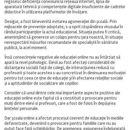
regăsesc deficiența conexiunii la rețeaua internet, lipsa de
aparatură tehnică și competențele digitale insuficiente ale cadrelor
didactice în utilizarea platformelor de învățare.
Desigur, a fost binevenită evitarea agomerației din școală. Prin
mijloacele de prevenție adoptate, s-a oprit răspândirea virusului în
rândul participanților la actul educațional. Situația putea fi critică,
amenințând să genereze un colaps pentru țara noastră, în situația
nerespectării măsurilor recomandate de specialiștii în sănătate
publică, la acel moment.
Însă consecințele negative ale educației online nu au întârziat să
apară la nivel psihologic. Elevii au fost afectați considerabil de
distanțarea socială față de colegi, de interacțiunea redusă cu
profesorii și toate acestea s-au concretizat în diminuarea motivației
pentru tot ceea ce ține de educație și în afectarea relațiilor sociale
și a aptitudinilor de socializare ale copiilor.
Consider că unul dintre cele mai importante aspecte pozitive ale
educației online este faptul că a constituit o provocare pentru
mulți dintre elevi si profesori, care a fost de folos în depășirea
limitelor personale.
Dar școala online a afectat procesul coerent de educație în mediile
defavorizate, devenind o provocare pentru familiile care nu au
putut face față schimbărilor. De asemenea, expunerea îndelungată