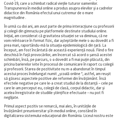
Covid-19, care a schimbat radical viețile tuturor oamenilor.
Transpunerea în mediul online a produs asupra elevilor și a cadrelor
didactice din România efectul unui cutremur de o mare
magnitudine .
În urmă cu doi ani, am avut parte de prima interacțiune cu profesorii
și colegii din gimnaziu pe platformele destinate studiului online.
Inițial, am considerat că gravitatea situației se va diminua, că ne
vom reîntoarce în format fizic, dar așteptările mele s-au dovedit a fi
prea mari, raportându-mă la situația epidemiologică din țară. La
început, am fost încântată de această experiență nouă. Fiind o fire
deschisă în față provocărilor, am încercat să acord o șansă acestei
schimbări, însă, pe parcurs, s-a dovedit a fi mai puțin plăcută, din
pricina barierelor ivite în procesul de comunicare în raport cu colegii
și profesorii. Starea de pozitivitate nu m-a abandonat în timpul
acestui proces îndelungat numit „școală online “, astfel, am reușit
să găsesc aspectele pozitive ale reformei din învățământ. Însă
efectele negative pe care le-a creat studiul de la distanță – cele pe
care le-am perceput eu, colegii de clasă, corpul didactic, dar și
acelea înregistrate de studiile științifice efectuate – nu pot fi
neglijate.
Primul aspect pozitiv se remarcă, mai ales, în unitățile de
învățământ preuniversitar și în mediul online, constând în
digitalizarea sistemului educațional din România. Liceul nostru este