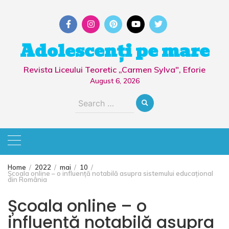
Skip
to
content
Adolescenți pe mare
Revista Liceului Teoretic „Carmen Sylva", Eforie
August 6, 2026
Search
for:
Home
2022
mai
10
Școala online – o influență notabilă asupra sistemului educațional
din România
Școala online – o
influență notabilă asupra