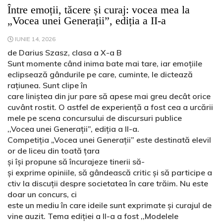
Între emoții, tăcere și curaj: vocea mea la
„Vocea unei Generații”, ediția a II-a
IUNIE 14, 2026
de Darius Szasz, clasa a X-a B
Sunt momente când inima bate mai tare, iar emoțiile
eclipsează gândurile pe care, cuminte, le dictează
rațiunea. Sunt clipe în
care liniștea din jur pare să apese mai greu decât orice
cuvânt rostit. O astfel de experiență a fost cea a urcării
mele pe scena concursului de discursuri publice
,,Vocea unei Generații”, ediția a II-a.
Competiția „Vocea unei Generații” este destinată elevil
or de liceu din toată țara
și își propune să încurajeze tinerii să-
și exprime opiniile, să gândească critic și să participe a
ctiv la discuții despre societatea în care trăim. Nu este
doar un concurs, ci
este un mediu în care ideile sunt exprimate și curajul de
vine auzit. Tema ediției a II-a a fost ,,Modelele