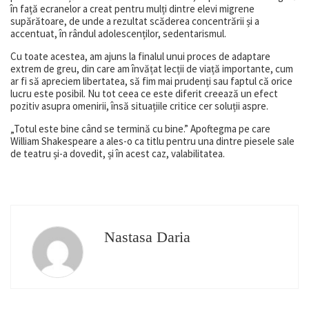
în față ecranelor a creat pentru mulți dintre elevi migrene
supărătoare, de unde a rezultat scăderea concentrării și a
accentuat, în rândul adolescenților, sedentarismul.
Cu toate acestea, am ajuns la finalul unui proces de adaptare
extrem de greu, din care am învățat lecții de viață importante, cum
ar fi să apreciem libertatea, să fim mai prudenți sau faptul că orice
lucru este posibil. Nu tot ceea ce este diferit creează un efect
pozitiv asupra omenirii, însă situațiile critice cer soluții aspre.
„Totul este bine când se termină cu bine.” Apoftegma pe care
William Shakespeare a ales-o ca titlu pentru una dintre piesele sale
de teatru și-a dovedit, și în acest caz, valabilitatea.
Nastasa Daria