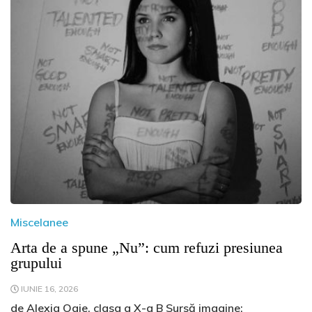
Miscelanee
Arta de a spune „Nu”: cum refuzi presiunea
grupului
IUNIE 16, 2026
de Alexia Oaie, clasa a X-a B Sursă imagine: