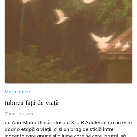
Miscelanee
Iubirea față de viață
IUNIE 16, 2026
de Ana-Maria Dincă, clasa a X-a B Adolescența nu este
doar o etapă a vieții, ci și un prag de sticlă între
inocența care apune și o lume care ne cere, brutal, să