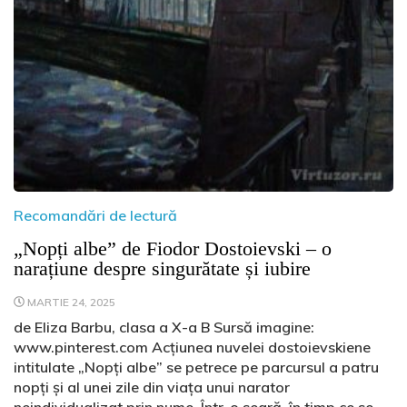
Recomandări de lectură
„Nopți albe” de Fiodor Dostoievski – o
narațiune despre singurătate și iubire
MARTIE 24, 2025
de Eliza Barbu, clasa a X-a B Sursă imagine:
www.pinterest.com Acțiunea nuvelei dostoievskiene
intitulate „Nopți albe” se petrece pe parcursul a patru
nopți și al unei zile din viața unui narator
neindividualizat prin nume. Într-o seară, în timp ce se