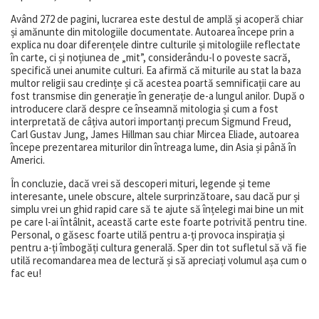
Având 272 de pagini, lucrarea este destul de amplă și acoperă chiar
și amănunte din mitologiile documentate. Autoarea începe prin a
explica nu doar diferențele dintre culturile și mitologiile reflectate
în carte, ci și noțiunea de „mit”, considerându-l o poveste sacră,
specifică unei anumite culturi. Ea afirmă că miturile au stat la baza
multor religii sau credințe și că acestea poartă semnificații care au
fost transmise din generație în generație de-a lungul anilor. După o
introducere clară despre ce înseamnă mitologia și cum a fost
interpretată de câțiva autori importanți precum Sigmund Freud,
Carl Gustav Jung, James Hillman sau chiar Mircea Eliade, autoarea
începe prezentarea miturilor din întreaga lume, din Asia și până în
Americi.
În concluzie, dacă vrei să descoperi mituri, legende și teme
interesante, unele obscure, altele surprinzătoare, sau dacă pur și
simplu vrei un ghid rapid care să te ajute să înțelegi mai bine un mit
pe care l-ai întâlnit, această carte este foarte potrivită pentru tine.
Personal, o găsesc foarte utilă pentru a-ți provoca inspirația și
pentru a-ți îmbogăți cultura generală. Sper din tot sufletul să vă fie
utilă recomandarea mea de lectură și să apreciați volumul așa cum o
fac eu!