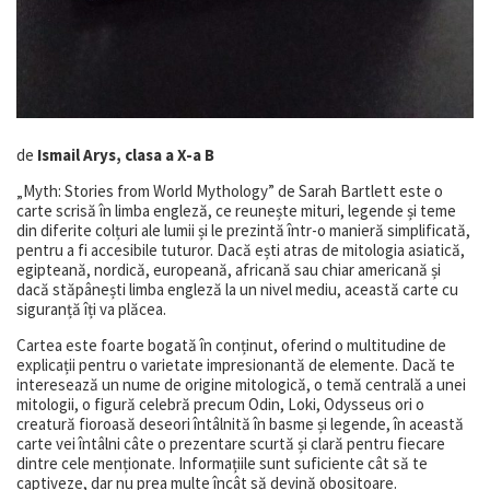
de
Ismail Arys, clasa a X-a B
„Myth: Stories from World Mythology” de Sarah Bartlett este o
carte scrisă în limba engleză, ce reunește mituri, legende și teme
din diferite colțuri ale lumii și le prezintă într-o manieră simplificată,
pentru a fi accesibile tuturor. Dacă ești atras de mitologia asiatică,
egipteană, nordică, europeană, africană sau chiar americană și
dacă stăpânești limba engleză la un nivel mediu, această carte cu
siguranță îți va plăcea.
Cartea este foarte bogată în conținut, oferind o multitudine de
explicații pentru o varietate impresionantă de elemente. Dacă te
interesează un nume de origine mitologică, o temă centrală a unei
mitologii, o figură celebră precum Odin, Loki, Odysseus ori o
creatură fioroasă deseori întâlnită în basme și legende, în această
carte vei întâlni câte o prezentare scurtă și clară pentru fiecare
dintre cele menționate. Informațiile sunt suficiente cât să te
captiveze, dar nu prea multe încât să devină obositoare.