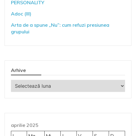
PERSONALITY
Adoc (III)
Arta de a spune „Nu”: cum refuzi presiunea
grupului
Arhive
Arhive
aprilie 2025
L
Ma
Mi
J
V
S
D