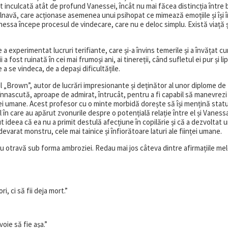
st inculcată atât de profund Vanessei, încât nu mai făcea distincția între b
 bolnavă, care acționase asemenea unui psihopat ce mimează emoțiile și își 
Vanessa începe procesul de vindecare, care nu e deloc simplu. Există viață 
 experimentat lucruri terifiante, care și-a învins temerile și a învățat 
 fost ruinată în cei mai frumoși ani, ai tinereții, când sufletul ei pur și li
a se vindeca, de a depași dificultățile.
ul „Brown”, autor de lucrări impresionante și deținător al unor diplome de
 înnascută, aproape de admirat, întrucât, pentru a fi capabil să manevrez
iei umane. Acest profesor cu o minte morbidă dorește să își mențină stat
tul în care au apărut zvonurile despre o potențială relație între el și Vanes
ut ideea că ea nu a primit destulă afecțiune în copilărie și că a dezvoltat 
arat monstru, cele mai tainice și înfiorătoare laturi ale ființei umane.
i cu otravă sub forma ambroziei. Redau mai jos câteva dintre afirmațiile me
, ci să fii deja mort.”
ie să fie așa.”