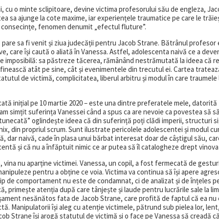
, cu o minte sclipitoare, devine victima profesorului său de engleza, Ja
atea sa ajunge la cote maxime, iar experiențele traumatice pe care le trăie
e consecințe, fenomen denumit „efectul fluture”.
i, pare sa fi venit și ziua judecății pentru Jacob Strane. Bătrânul profesor
e, care își caută o aliată în Vanessa. Astfel, adolescenta naivă ce a deven
re imposibilă: sa păstreze tăcerea, rămânând nestrămutată la ideea că rel
inească atât pe sine, cât și evenimentele din trecutul ei. Cartea trateaz
utul de victimă, complicitatea, liberul arbitru și modul în care traumele 
icată inițial pe 10 martie 2020 – este una dintre preferatele mele, datorită
i am simțit suferința Vanessei când a spus ca are nevoie ca povestea să să
necată” oglindește ideea că din suferință poți clădi imperii, structuri si
, din propriul scrum. Sunt ilustrate pericolele adolescentei și modul c
tă, dar naivă, cade în plasa unui bărbat interesat doar de câștigul său, ca
entă și că nu a înfăptuit nimic ce ar putea să îl catalogheze drept vinova
 vina nu aparține victimei. Vanessa, un copil, a fost fermecată de gestur
manipuleze pentru a obține ce voia. Victima va continua să își apere agres
tip de comportament nu este de condamnat, ci de analizat și de înțeles pe
că, primește atenția după care tânjește și laude pentru lucrările sale la li
așament nesănătos fata de Jacob Strane, care profită de faptul că ea nu 
tă. Manipulatorii își aleg cu atenție victimele, pătrund sub pielea lor, lent
acob Strane își arogă statutul de victimă și o face pe Vanessa să creadă c