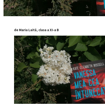
de Maria Laită, clasa a XI-a
B