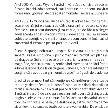
Anul 2000. Vanessa Wye, o tânără în vârstă de cincisprezece ani
Strane. În ochii adolescentei, totul pare un joc inocent, naivit
forma unor „povești de dragoste” morbide. Fiecare acțiune ar
Anul 2017. În mijlocul valului de acuzații la adresa multor bărbaț
acuzat de hărțuire sexuala de către una dintre fostele sale elev
femeie cu un trecut dureros și traumatic, are de făcut o alege
adolescență a fost una consimțită și deosebită, sau să se redef
subiecte esențiale ale vieții umane, precum consimțământul, stat
amprentă dureroasă pe tot parcursul vieții.
Această apariție editorială – inspirată din viața autoarei și publ
impactului său emoțional și psihic major. Am zâmbit, am plâns ș
de dragoste. Suferința este creatoare, iar „Vanessa mea cea întu
magnifice, pentru a evolua, renăscând asemenea păsării Phoenix
iubirea iluzorie duce la distrugere. Vanessa, o tânără inteligen
susține că a avut doar ghinionul de a se îndrăgosti de o adolesc
Cred că este important să menționez că, indiferent de situație,
tandrețe ale profesorului Jacob Strane, care a dorit doar să o 
refuză sa creadă că ce a trăit poate fi considerat abuz. Acest 
Tânăra, în varstă de cincisprezece ani, introvertită și singurati
engleză, nimic ieșit din comun. Astfel, aceasta dezvoltă un at
trecută prin viață, e naivă, neștiutoare și, astfel, victima perfec
sigur, lovind cu succes toate punctele vulnerabile. De pildă, J