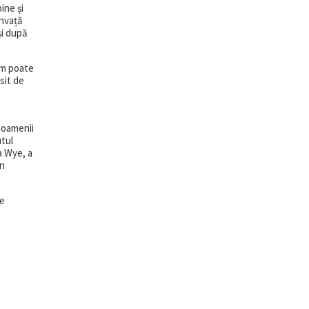
ine și
învață
și după
cum poate
psit de
i oamenii
utul
sa Wye, a
un
le