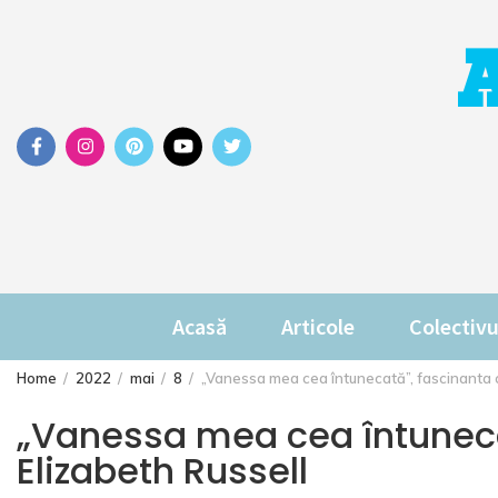
Skip
to
content
Acasă
Articole
Colectivu
Home
2022
mai
8
„Vanessa mea cea întunecată”, fascinanta ca
„Vanessa mea cea întunecat
Elizabeth Russell