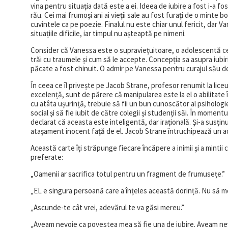
vina pentru situația dată este a ei. Ideea de iubire a fost i-a fo
rău. Cei mai frumoși ani ai vieții sale au fost furați de o minte
cuvintele ca pe poezie. Finalul nu este chiar unul fericit, dar 
situațiile dificile, iar timpul nu așteaptă pe nimeni.
Consider că Vanessa este o supraviețuitoare, o adolescentă ce a
trăi cu traumele și cum să le accepte. Concepția sa asupra iubirii a
păcate a fost chinuit. O admir pe Vanessa pentru curajul său de 
În ceea ce îl privește pe Jacob Strane, profesor renumit la lice
excelență, sunt de părere că manipularea este la el o abilitate
cu atâta ușurință, trebuie să fii un bun cunoscător al psiholog
social și să fie iubit de către colegii și studenții săi. În momen
declarat că aceasta este inteligentă, dar irațională. Și-a susțin
atașament inocent față de el. Jacob Strane întruchipează un adev
Această carte îți străpunge fiecare încăpere a inimii și a minti
preferate:
„Oamenii ar sacrifica totul pentru un fragment de frumusețe.”
„EL e singura persoană care a înțeles această dorință. Nu să mori
„Ascunde-te cât vrei, adevărul te va găsi mereu.”
„Aveam nevoie ca povestea mea să fie una de iubire. Aveam nevo