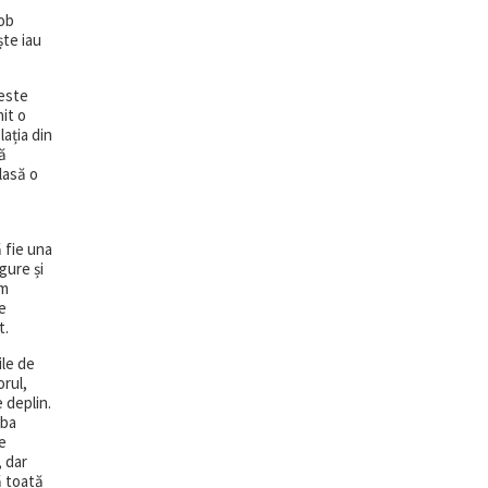
cob
ște iau
 este
it o
ația din
ă
lasă o
 fie una
gure și
um
re
t.
ile de
orul,
 deplin.
mba
e
, dar
ă toată