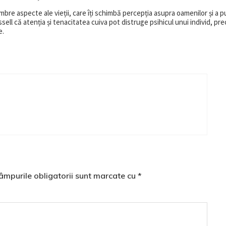
e aspecte ale vieții, care îți schimbă percepția asupra oamenilor și a pu
ell că atenția și tenacitatea cuiva pot distruge psihicul unui individ, pre
e.
âmpurile obligatorii sunt marcate cu
*