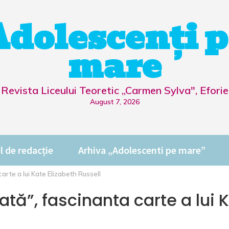
Adolescenți p
mare
Revista Liceului Teoretic „Carmen Sylva", Eforie
August 7, 2026
l de redacție
Arhiva „Adolescenti pe mare”
rte a lui Kate Elizabeth Russell
ă”, fascinanta carte a lui 