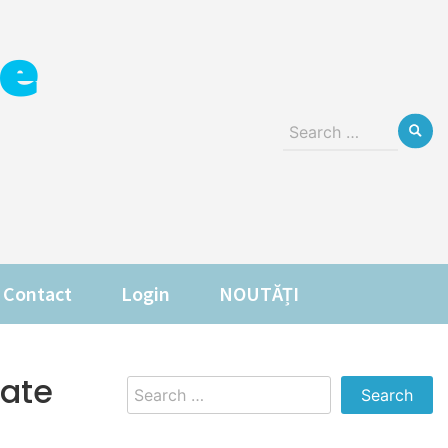
e
Search
for:
Contact
Login
NOUTĂȚI
Kate
Search
for: