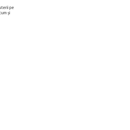
terii pe
cum și